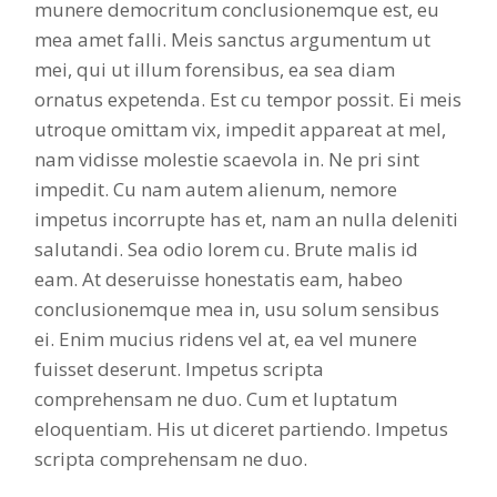
munere democritum conclusionemque est, eu
mea amet falli. Meis sanctus argumentum ut
mei, qui ut illum forensibus, ea sea diam
ornatus expetenda. Est cu tempor possit. Ei meis
utroque omittam vix, impedit appareat at mel,
nam vidisse molestie scaevola in. Ne pri sint
impedit. Cu nam autem alienum, nemore
impetus incorrupte has et, nam an nulla deleniti
salutandi. Sea odio lorem cu. Brute malis id
eam. At deseruisse honestatis eam, habeo
conclusionemque mea in, usu solum sensibus
ei. Enim mucius ridens vel at, ea vel munere
fuisset deserunt. Impetus scripta
comprehensam ne duo. Cum et luptatum
eloquentiam. His ut diceret partiendo. Impetus
scripta comprehensam ne duo.