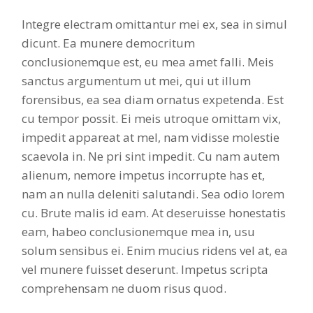
Integre electram omittantur mei ex, sea in simul
dicunt. Ea munere democritum
conclusionemque est, eu mea amet falli. Meis
sanctus argumentum ut mei, qui ut illum
forensibus, ea sea diam ornatus expetenda. Est
cu tempor possit. Ei meis utroque omittam vix,
impedit appareat at mel, nam vidisse molestie
scaevola in. Ne pri sint impedit. Cu nam autem
alienum, nemore impetus incorrupte has et,
nam an nulla deleniti salutandi. Sea odio lorem
cu. Brute malis id eam. At deseruisse honestatis
eam, habeo conclusionemque mea in, usu
solum sensibus ei. Enim mucius ridens vel at, ea
vel munere fuisset deserunt. Impetus scripta
comprehensam ne duom risus quod.